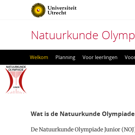
Natuurkunde Olympi
Direct
Welkom
Planning
Voor leerlingen
Voo
naar
het
inhoud
Wat is de Natuurkunde Olympiade 
De Natuurkunde Olympiade Junior (NOJ) b