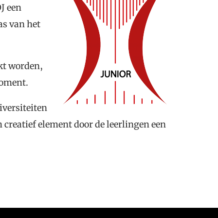
J een
as van het
akt worden,
moment.
iversiteiten
n creatief element door de leerlingen een