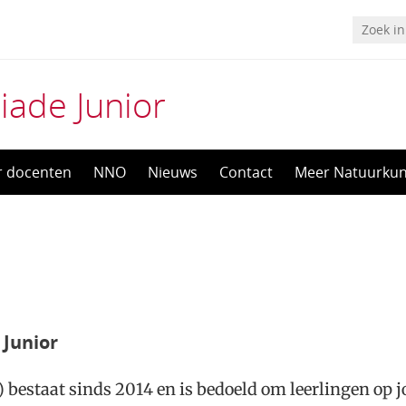
ade Junior
r docenten
NNO
Nieuws
Contact
Meer Natuurku
Junior
estaat sinds 2014 en is bedoeld om leerlingen op jo